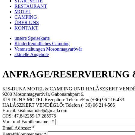
STARTSEITE
RESTAURANT
MOTEL
CAMPING
ÜBER UNS
KONTAKT
unsere Speisekarte
Kinderfreundliches Camping
Veranstaltungen Mosonmagyaróvár
aktuelle Angebote
ANFRAGE/RESERVIERUNG 
KIS-DUNA MOTEL & CAMPING UND HALÁSZKERT VEND
9200 Mosonmagyaróvár, Gabonarakpart 6.
KIS DUNA MOTEL Rezeption: Telefon/Fax (+36) 96 216-433
HALÁSZKERT VENDÉGLŐ: Telefon (+36) 96 214-566
E-mail: kisdunamotel@gmail.com
GPS: 47.842259,17.285975
Vor –und Familienname :
*
Email Adresse:
*
Betreff/Kommentare:
*